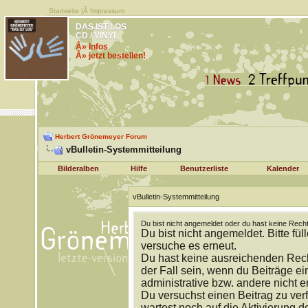
Startseite
|Â
Impressum
DAS IST LOS
CD / VINYL
Â» Infos
Â» jetzt bestellen!
Herbert Grönemeyer Forum
vBulletin-Systemmitteilung
Bilderalben
Hilfe
Benutzerliste
Kalender
vBulletin-Systemmitteilung
Du bist nicht angemeldet oder du hast keine Recht
Du bist nicht angemeldet. Bitte fül
versuche es erneut.
Du hast keine ausreichenden Rech
der Fall sein, wenn du Beiträge 
administrative bzw. andere nicht e
Du versuchst einen Beitrag zu ver
wartest noch auf die Aktivierung d