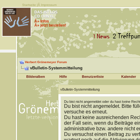
Startseite
|Â
Impressum
DAS IST LOS
CD / VINYL
Â» Infos
Â» jetzt bestellen!
Herbert Grönemeyer Forum
vBulletin-Systemmitteilung
Bilderalben
Hilfe
Benutzerliste
Kalender
vBulletin-Systemmitteilung
Du bist nicht angemeldet oder du hast keine Recht
Du bist nicht angemeldet. Bitte fül
versuche es erneut.
Du hast keine ausreichenden Rech
der Fall sein, wenn du Beiträge 
administrative bzw. andere nicht e
Du versuchst einen Beitrag zu ver
wartest noch auf die Aktivierung d