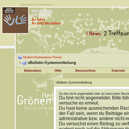
Startseite
|Â
Impressum
DAS IST LOS
CD / VINYL
Â» Infos
Â» jetzt bestellen!
Herbert Grönemeyer Forum
vBulletin-Systemmitteilung
Bilderalben
Hilfe
Benutzerliste
Kalender
vBulletin-Systemmitteilung
Du bist nicht angemeldet oder du hast keine Recht
Du bist nicht angemeldet. Bitte fül
versuche es erneut.
Du hast keine ausreichenden Rech
der Fall sein, wenn du Beiträge 
administrative bzw. andere nicht e
Du versuchst einen Beitrag zu ver
wartest noch auf die Aktivierung d