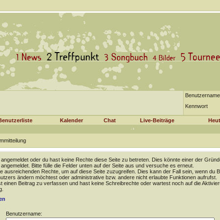
Benutzername
Kennwort
Benutzerliste
Kalender
Chat
Live-Beiträge
Heut
mmitteilung
t angemeldet oder du hast keine Rechte diese Seite zu betreten. Dies könnte einer der Gründ
t angemeldet. Bitte fülle die Felder unten auf der Seite aus und versuche es erneut.
e ausreichenden Rechte, um auf diese Seite zuzugreifen. Dies kann der Fall sein, wenn du B
tzers ändern möchtest oder administrative bzw. andere nicht erlaubte Funktionen aufrufst.
 einen Beitrag zu verfassen und hast keine Schreibrechte oder wartest noch auf die Aktivie
g.
en
Benutzername: