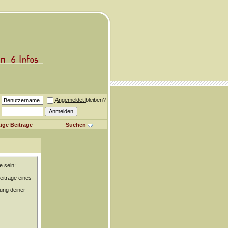
Angemeldet bleiben?
ige Beiträge
Suchen
e sein:
eiträge eines
rung deiner