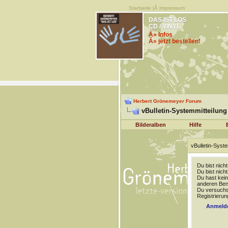
Startseite
|Â
Impressum
DAS IST LOS
CD / VINYL
Â» Infos
Â» jetzt bestellen!
Herbert Grönemeyer Forum
vBulletin-Systemmitteilung
Bilderalben
Hilfe
vBulletin-Syste
Du bist nich
Du bist nich
Du hast kein
anderen Benu
Du versuchst
Registrierun
Anmeld