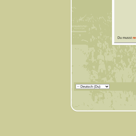
Du musst
re