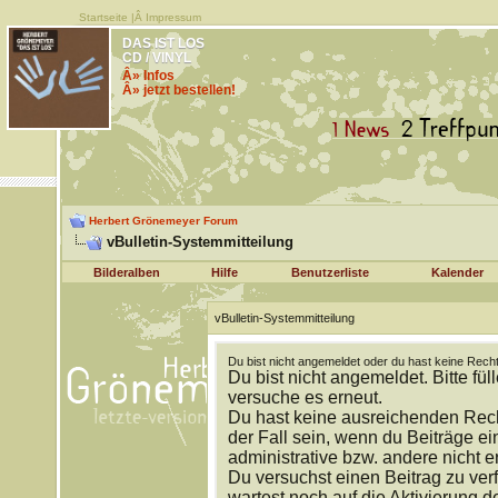
Startseite
|Â
Impressum
DAS IST LOS
CD / VINYL
Â» Infos
Â» jetzt bestellen!
Herbert Grönemeyer Forum
vBulletin-Systemmitteilung
Bilderalben
Hilfe
Benutzerliste
Kalender
vBulletin-Systemmitteilung
Du bist nicht angemeldet oder du hast keine Recht
Du bist nicht angemeldet. Bitte fül
versuche es erneut.
Du hast keine ausreichenden Rech
der Fall sein, wenn du Beiträge 
administrative bzw. andere nicht e
Du versuchst einen Beitrag zu ver
wartest noch auf die Aktivierung d