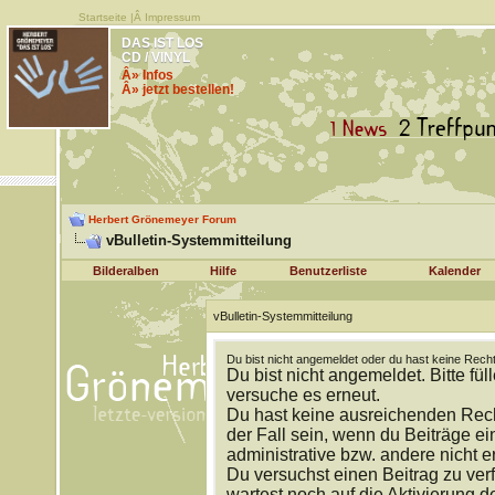
Startseite
|Â
Impressum
DAS IST LOS
CD / VINYL
Â» Infos
Â» jetzt bestellen!
Herbert Grönemeyer Forum
vBulletin-Systemmitteilung
Bilderalben
Hilfe
Benutzerliste
Kalender
vBulletin-Systemmitteilung
Du bist nicht angemeldet oder du hast keine Recht
Du bist nicht angemeldet. Bitte fül
versuche es erneut.
Du hast keine ausreichenden Rech
der Fall sein, wenn du Beiträge 
administrative bzw. andere nicht e
Du versuchst einen Beitrag zu ver
wartest noch auf die Aktivierung d