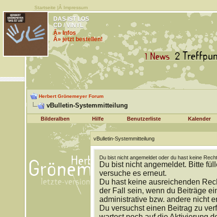
Startseite
|Â
Impressum
DAS IST LOS
CD / VINYL
Â» Infos
Â» jetzt bestellen!
Herbert Grönemeyer Forum
vBulletin-Systemmitteilung
Bilderalben
Hilfe
Benutzerliste
Kalender
vBulletin-Systemmitteilung
Du bist nicht angemeldet oder du hast keine Recht
Du bist nicht angemeldet. Bitte fül
versuche es erneut.
Du hast keine ausreichenden Rech
der Fall sein, wenn du Beiträge 
administrative bzw. andere nicht e
Du versuchst einen Beitrag zu ver
wartest noch auf die Aktivierung d