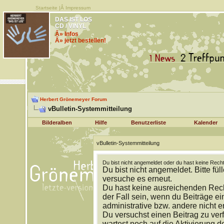
Startseite
|Â
Impressum
DAS IST LOS
CD / VINYL
Â» Infos
Â» jetzt bestellen!
Herbert Grönemeyer Forum
vBulletin-Systemmitteilung
Bilderalben
Hilfe
Benutzerliste
Kalender
vBulletin-Systemmitteilung
Du bist nicht angemeldet oder du hast keine Recht
Du bist nicht angemeldet. Bitte fül
versuche es erneut.
Du hast keine ausreichenden Rech
der Fall sein, wenn du Beiträge 
administrative bzw. andere nicht e
Du versuchst einen Beitrag zu ver
wartest noch auf die Aktivierung d