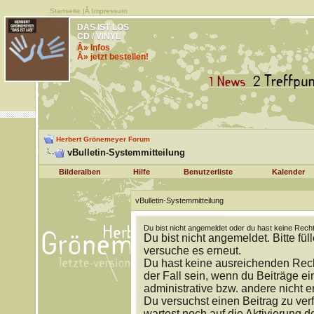
Startseite
|Â
Impressum
DAS IST LOS
CD / VINYL
Â» Infos
Â» jetzt bestellen!
Herbert Grönemeyer Forum
vBulletin-Systemmitteilung
Bilderalben
Hilfe
Benutzerliste
Kalender
vBulletin-Systemmitteilung
Du bist nicht angemeldet oder du hast keine Recht
Du bist nicht angemeldet. Bitte fül
versuche es erneut.
Du hast keine ausreichenden Rech
der Fall sein, wenn du Beiträge 
administrative bzw. andere nicht e
Du versuchst einen Beitrag zu ver
wartest noch auf die Aktivierung d