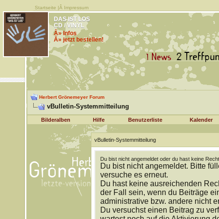
Startseite
|Â
Impressum
DAS IST LOS
CD / VINYL
Â» Infos
Â» jetzt bestellen!
Herbert Grönemeyer Forum
vBulletin-Systemmitteilung
Bilderalben
Hilfe
Benutzerliste
Kalender
vBulletin-Systemmitteilung
Du bist nicht angemeldet oder du hast keine Recht
Du bist nicht angemeldet. Bitte fül
versuche es erneut.
Du hast keine ausreichenden Rech
der Fall sein, wenn du Beiträge 
administrative bzw. andere nicht e
Du versuchst einen Beitrag zu ver
wartest noch auf die Aktivierung d