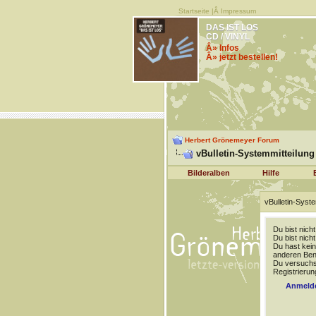
Startseite
|Â
Impressum
DAS IST LOS
CD / VINYL
Â» Infos
Â» jetzt bestellen!
Herbert Grönemeyer Forum
vBulletin-Systemmitteilung
Bilderalben
Hilfe
vBulletin-Syste
Du bist nich
Du bist nich
Du hast kein
anderen Benu
Du versuchst
Registrierun
Anmeld