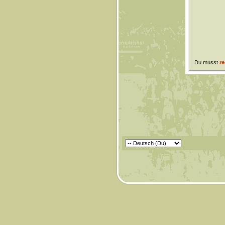
Du musst
re