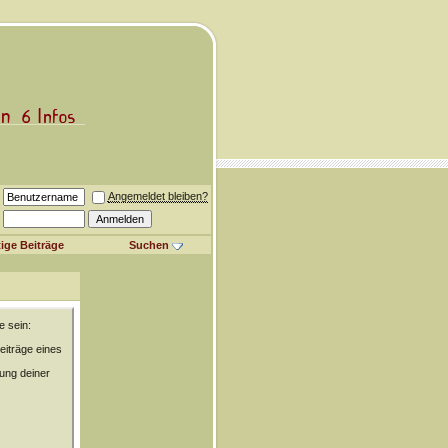
Angemeldet bleiben?
ige Beiträge
Suchen
e sein:
eiträge eines
rung deiner