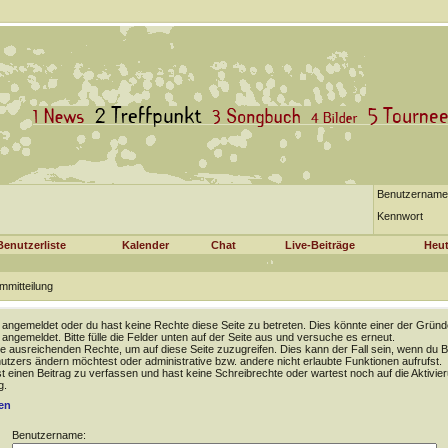
Benutzername
Kennwort
Benutzerliste
Kalender
Chat
Live-Beiträge
Heut
mmitteilung
t angemeldet oder du hast keine Rechte diese Seite zu betreten. Dies könnte einer der Gründ
t angemeldet. Bitte fülle die Felder unten auf der Seite aus und versuche es erneut.
e ausreichenden Rechte, um auf diese Seite zuzugreifen. Dies kann der Fall sein, wenn du B
tzers ändern möchtest oder administrative bzw. andere nicht erlaubte Funktionen aufrufst.
 einen Beitrag zu verfassen und hast keine Schreibrechte oder wartest noch auf die Aktivie
g.
en
Benutzername: