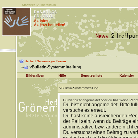
Startseite
|Â
Impressum
DAS IST LOS
CD / VINYL
Â» Infos
Â» jetzt bestellen!
Herbert Grönemeyer Forum
vBulletin-Systemmitteilung
Bilderalben
Hilfe
Benutzerliste
Kalender
vBulletin-Systemmitteilung
Du bist nicht angemeldet oder du hast keine Recht
Du bist nicht angemeldet. Bitte fül
versuche es erneut.
Du hast keine ausreichenden Rech
der Fall sein, wenn du Beiträge 
administrative bzw. andere nicht e
Du versuchst einen Beitrag zu ver
wartest noch auf die Aktivierung d