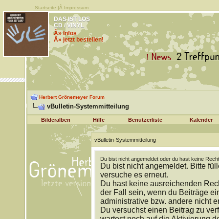
Startseite
|Â
Impressum
DAS IST LOS
CD / VINYL
Â» Infos
Â» jetzt bestellen!
Herbert Grönemeyer Forum
vBulletin-Systemmitteilung
Bilderalben
Hilfe
Benutzerliste
Kalender
vBulletin-Systemmitteilung
Du bist nicht angemeldet oder du hast keine Recht
Du bist nicht angemeldet. Bitte fül
versuche es erneut.
Du hast keine ausreichenden Rech
der Fall sein, wenn du Beiträge 
administrative bzw. andere nicht e
Du versuchst einen Beitrag zu ver
wartest noch auf die Aktivierung d