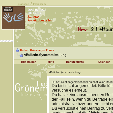
Startseite
|Â
Impressum
DAS IST LOS
CD / VINYL
Â» Infos
Â» jetzt bestellen!
Herbert Grönemeyer Forum
vBulletin-Systemmitteilung
Bilderalben
Hilfe
Benutzerliste
Kalender
vBulletin-Systemmitteilung
Du bist nicht angemeldet oder du hast keine Recht
Du bist nicht angemeldet. Bitte fül
versuche es erneut.
Du hast keine ausreichenden Rech
der Fall sein, wenn du Beiträge 
administrative bzw. andere nicht e
Du versuchst einen Beitrag zu ver
wartest noch auf die Aktivierung d