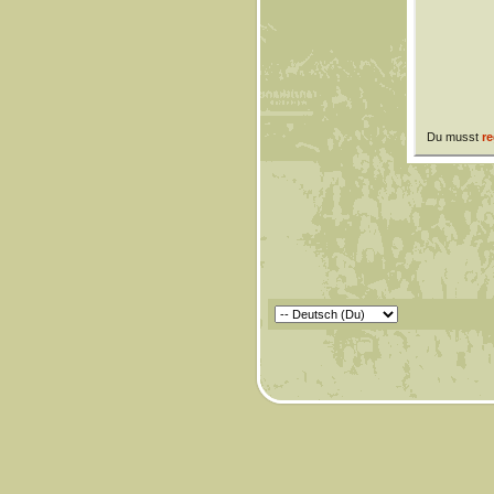
Du musst
re