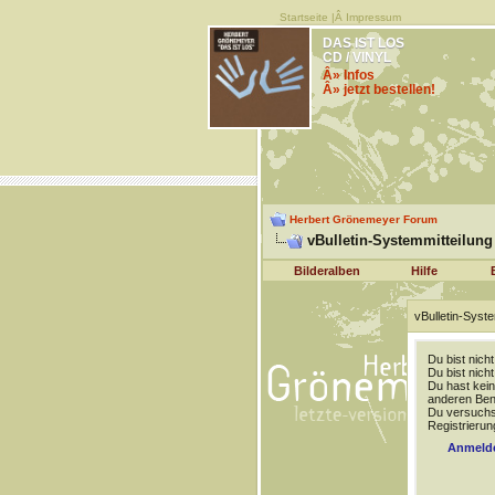
Startseite
|Â
Impressum
DAS IST LOS
CD / VINYL
Â» Infos
Â» jetzt bestellen!
Herbert Grönemeyer Forum
vBulletin-Systemmitteilung
Bilderalben
Hilfe
vBulletin-Syste
Du bist nich
Du bist nich
Du hast kein
anderen Benu
Du versuchst
Registrierun
Anmeld