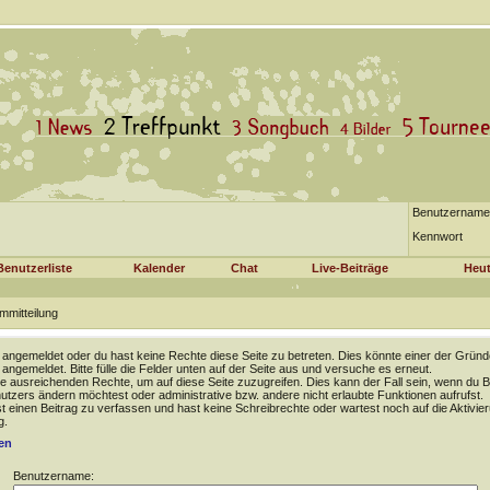
Benutzername
Kennwort
Benutzerliste
Kalender
Chat
Live-Beiträge
Heut
mmitteilung
t angemeldet oder du hast keine Rechte diese Seite zu betreten. Dies könnte einer der Gründ
t angemeldet. Bitte fülle die Felder unten auf der Seite aus und versuche es erneut.
e ausreichenden Rechte, um auf diese Seite zuzugreifen. Dies kann der Fall sein, wenn du B
tzers ändern möchtest oder administrative bzw. andere nicht erlaubte Funktionen aufrufst.
 einen Beitrag zu verfassen und hast keine Schreibrechte oder wartest noch auf die Aktivie
g.
en
Benutzername: