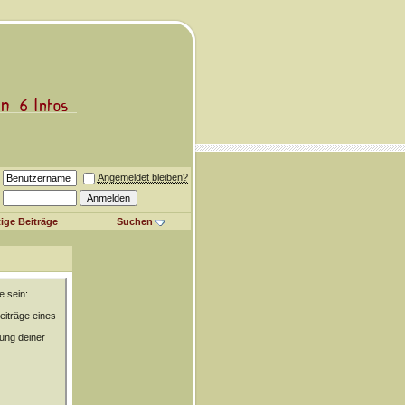
Angemeldet bleiben?
ige Beiträge
Suchen
e sein:
eiträge eines
rung deiner