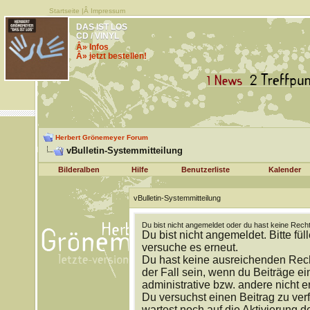
Startseite
|Â
Impressum
DAS IST LOS
CD / VINYL
Â» Infos
Â» jetzt bestellen!
Herbert Grönemeyer Forum
vBulletin-Systemmitteilung
Bilderalben
Hilfe
Benutzerliste
Kalender
vBulletin-Systemmitteilung
Du bist nicht angemeldet oder du hast keine Recht
Du bist nicht angemeldet. Bitte fül
versuche es erneut.
Du hast keine ausreichenden Rech
der Fall sein, wenn du Beiträge 
administrative bzw. andere nicht e
Du versuchst einen Beitrag zu ver
wartest noch auf die Aktivierung d