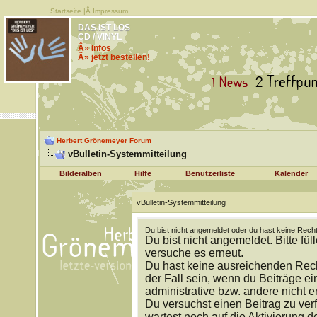
Startseite
|Â
Impressum
DAS IST LOS
CD / VINYL
Â» Infos
Â» jetzt bestellen!
Herbert Grönemeyer Forum
vBulletin-Systemmitteilung
Bilderalben
Hilfe
Benutzerliste
Kalender
vBulletin-Systemmitteilung
Du bist nicht angemeldet oder du hast keine Recht
Du bist nicht angemeldet. Bitte fül
versuche es erneut.
Du hast keine ausreichenden Rech
der Fall sein, wenn du Beiträge 
administrative bzw. andere nicht e
Du versuchst einen Beitrag zu ver
wartest noch auf die Aktivierung d