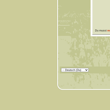
Du musst
re