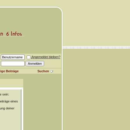
Angemeldet bleiben?
ige Beiträge
Suchen
e sein:
eiträge eines
rung deiner