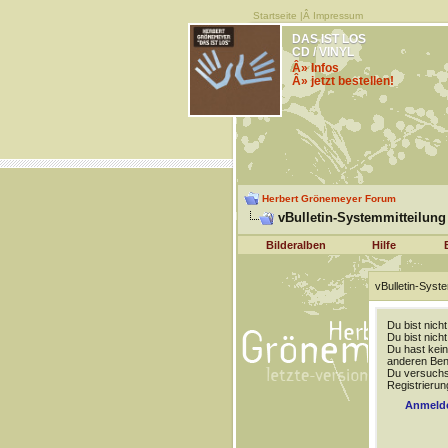
Startseite
|Â
Impressum
DAS IST LOS
CD / VINYL
Â» Infos
Â» jetzt bestellen!
Herbert Grönemeyer Forum
vBulletin-Systemmitteilung
Bilderalben
Hilfe
vBulletin-Syste
Du bist nich
Du bist nich
Du hast kein
anderen Benu
Du versuchst
Registrierun
Anmeld