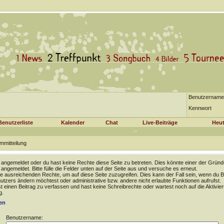
Benutzername
Kennwort
Benutzerliste
Kalender
Chat
Live-Beiträge
Heut
mmitteilung
t angemeldet oder du hast keine Rechte diese Seite zu betreten. Dies könnte einer der Gründ
t angemeldet. Bitte fülle die Felder unten auf der Seite aus und versuche es erneut.
e ausreichenden Rechte, um auf diese Seite zuzugreifen. Dies kann der Fall sein, wenn du B
tzers ändern möchtest oder administrative bzw. andere nicht erlaubte Funktionen aufrufst.
 einen Beitrag zu verfassen und hast keine Schreibrechte oder wartest noch auf die Aktivie
g.
en
Benutzername: