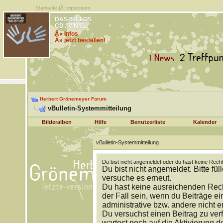
Startseite
|Â
Impressum
DAS IST LOS
CD / VINYL
Â» Infos
Â» jetzt bestellen!
Herbert Grönemeyer Forum
vBulletin-Systemmitteilung
Bilderalben
Hilfe
Benutzerliste
Kalender
vBulletin-Systemmitteilung
Du bist nicht angemeldet oder du hast keine Recht
Du bist nicht angemeldet. Bitte fül
versuche es erneut.
Du hast keine ausreichenden Rech
der Fall sein, wenn du Beiträge 
administrative bzw. andere nicht e
Du versuchst einen Beitrag zu ver
wartest noch auf die Aktivierung d