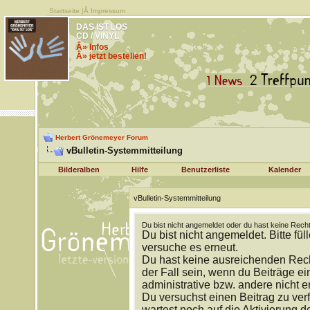
Startseite
|Â
Impressum
DAS IST LOS
CD / VINYL
Â» Infos
Â» jetzt bestellen!
Herbert Grönemeyer Forum
vBulletin-Systemmitteilung
Bilderalben
Hilfe
Benutzerliste
Kalender
vBulletin-Systemmitteilung
Du bist nicht angemeldet oder du hast keine Recht
Du bist nicht angemeldet. Bitte fül
versuche es erneut.
Du hast keine ausreichenden Rech
der Fall sein, wenn du Beiträge 
administrative bzw. andere nicht e
Du versuchst einen Beitrag zu ver
wartest noch auf die Aktivierung d