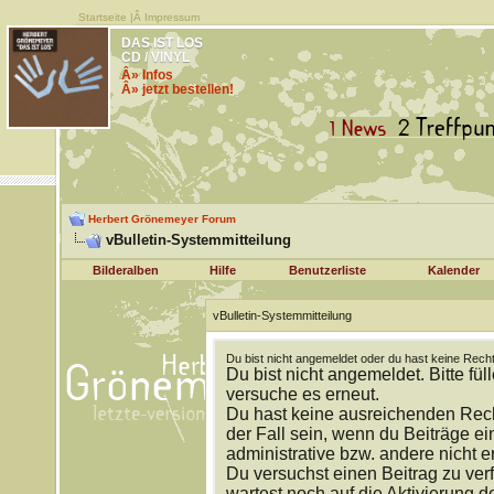
Startseite
|Â
Impressum
DAS IST LOS
CD / VINYL
Â» Infos
Â» jetzt bestellen!
Herbert Grönemeyer Forum
vBulletin-Systemmitteilung
Bilderalben
Hilfe
Benutzerliste
Kalender
vBulletin-Systemmitteilung
Du bist nicht angemeldet oder du hast keine Recht
Du bist nicht angemeldet. Bitte fül
versuche es erneut.
Du hast keine ausreichenden Rech
der Fall sein, wenn du Beiträge 
administrative bzw. andere nicht e
Du versuchst einen Beitrag zu ver
wartest noch auf die Aktivierung d