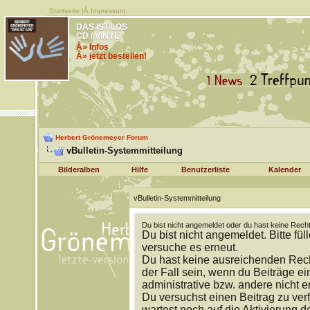
Startseite
|Â
Impressum
DAS IST LOS
CD / VINYL
Â» Infos
Â» jetzt bestellen!
Herbert Grönemeyer Forum
vBulletin-Systemmitteilung
Bilderalben
Hilfe
Benutzerliste
Kalender
vBulletin-Systemmitteilung
Du bist nicht angemeldet oder du hast keine Recht
Du bist nicht angemeldet. Bitte fül
versuche es erneut.
Du hast keine ausreichenden Rech
der Fall sein, wenn du Beiträge 
administrative bzw. andere nicht e
Du versuchst einen Beitrag zu ver
wartest noch auf die Aktivierung d