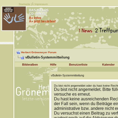
Startseite
|Â
Impressum
DAS IST LOS
CD / VINYL
Â» Infos
Â» jetzt bestellen!
Herbert Grönemeyer Forum
vBulletin-Systemmitteilung
Bilderalben
Hilfe
Benutzerliste
Kalender
vBulletin-Systemmitteilung
Du bist nicht angemeldet oder du hast keine Recht
Du bist nicht angemeldet. Bitte fül
versuche es erneut.
Du hast keine ausreichenden Rech
der Fall sein, wenn du Beiträge 
administrative bzw. andere nicht e
Du versuchst einen Beitrag zu ver
wartest noch auf die Aktivierung d