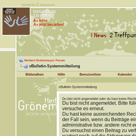
Startseite
|Â
Impressum
DAS IST LOS
CD / VINYL
Â» Infos
Â» jetzt bestellen!
Herbert Grönemeyer Forum
vBulletin-Systemmitteilung
Bilderalben
Hilfe
Benutzerliste
Kalender
vBulletin-Systemmitteilung
Du bist nicht angemeldet oder du hast keine Recht
Du bist nicht angemeldet. Bitte fül
versuche es erneut.
Du hast keine ausreichenden Rech
der Fall sein, wenn du Beiträge 
administrative bzw. andere nicht e
Du versuchst einen Beitrag zu ver
wartest noch auf die Aktivierung d