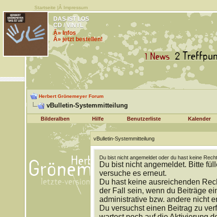
Startseite
|Â
Impressum
DAS IST LOS
CD / VINYL
Â» Infos
Â» jetzt bestellen!
Herbert Grönemeyer Forum
vBulletin-Systemmitteilung
Bilderalben
Hilfe
Benutzerliste
Kalender
vBulletin-Systemmitteilung
Du bist nicht angemeldet oder du hast keine Recht
Du bist nicht angemeldet. Bitte fül
versuche es erneut.
Du hast keine ausreichenden Rech
der Fall sein, wenn du Beiträge 
administrative bzw. andere nicht e
Du versuchst einen Beitrag zu ver
wartest noch auf die Aktivierung d