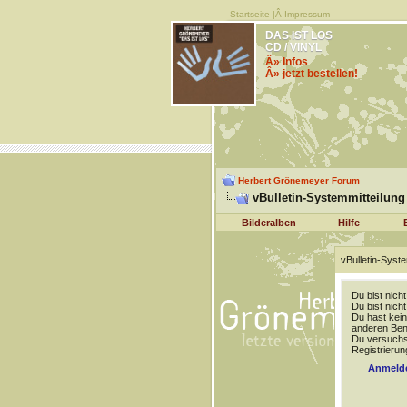
Startseite
|Â
Impressum
DAS IST LOS
CD / VINYL
Â» Infos
Â» jetzt bestellen!
Herbert Grönemeyer Forum
vBulletin-Systemmitteilung
Bilderalben
Hilfe
vBulletin-Syste
Du bist nich
Du bist nich
Du hast kein
anderen Benu
Du versuchst
Registrierun
Anmeld