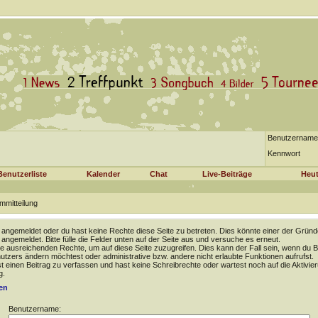
Benutzername
Kennwort
Benutzerliste
Kalender
Chat
Live-Beiträge
Heut
mmitteilung
t angemeldet oder du hast keine Rechte diese Seite zu betreten. Dies könnte einer der Gründ
t angemeldet. Bitte fülle die Felder unten auf der Seite aus und versuche es erneut.
e ausreichenden Rechte, um auf diese Seite zuzugreifen. Dies kann der Fall sein, wenn du B
tzers ändern möchtest oder administrative bzw. andere nicht erlaubte Funktionen aufrufst.
 einen Beitrag zu verfassen und hast keine Schreibrechte oder wartest noch auf die Aktivie
g.
en
Benutzername: