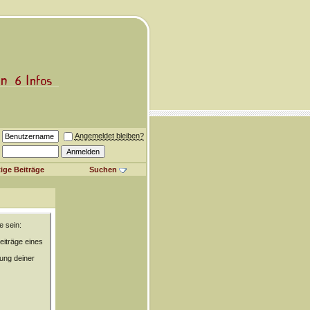
Angemeldet bleiben?
ige Beiträge
Suchen
e sein:
eiträge eines
rung deiner