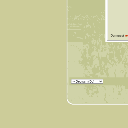
Du musst
re