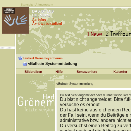
Startseite
|Â
Impressum
DAS IST LOS
CD / VINYL
Â» Infos
Â» jetzt bestellen!
Herbert Grönemeyer Forum
vBulletin-Systemmitteilung
Bilderalben
Hilfe
Benutzerliste
Kalender
vBulletin-Systemmitteilung
Du bist nicht angemeldet oder du hast keine Recht
Du bist nicht angemeldet. Bitte fül
versuche es erneut.
Du hast keine ausreichenden Rech
der Fall sein, wenn du Beiträge 
administrative bzw. andere nicht e
Du versuchst einen Beitrag zu ver
wartest noch auf die Aktivierung d