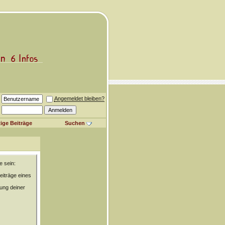
Angemeldet bleiben?
ige Beiträge
Suchen
e sein:
eiträge eines
rung deiner