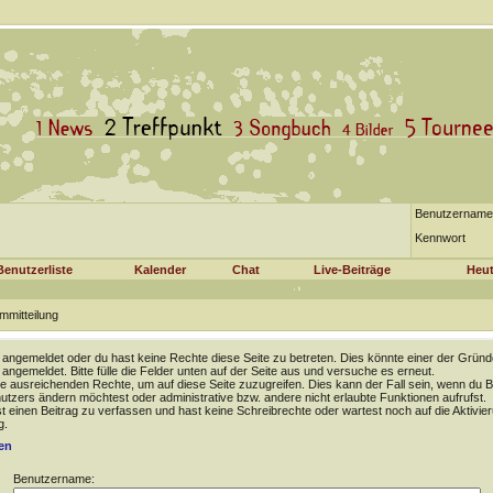
Benutzername
Kennwort
Benutzerliste
Kalender
Chat
Live-Beiträge
Heut
mmitteilung
t angemeldet oder du hast keine Rechte diese Seite zu betreten. Dies könnte einer der Gründ
t angemeldet. Bitte fülle die Felder unten auf der Seite aus und versuche es erneut.
e ausreichenden Rechte, um auf diese Seite zuzugreifen. Dies kann der Fall sein, wenn du B
tzers ändern möchtest oder administrative bzw. andere nicht erlaubte Funktionen aufrufst.
 einen Beitrag zu verfassen und hast keine Schreibrechte oder wartest noch auf die Aktivie
g.
en
Benutzername: