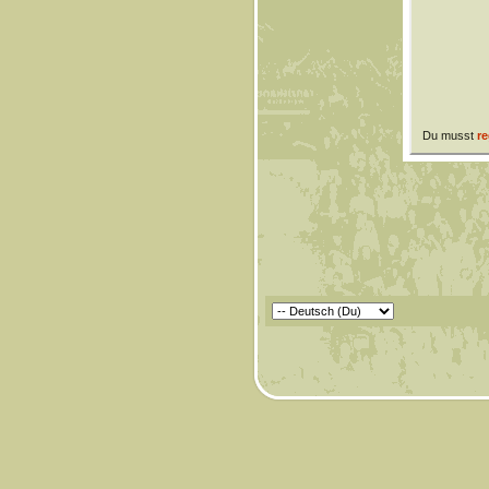
Du musst
re