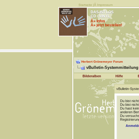
Startseite
|Â
Impressum
DAS IST LOS
CD / VINYL
Â» Infos
Â» jetzt bestellen!
Herbert Grönemeyer Forum
vBulletin-Systemmitteilung
Bilderalben
Hilfe
vBulletin-Syste
Du bist nich
Du bist nich
Du hast kein
anderen Benu
Du versuchst
Registrierun
Anmeld