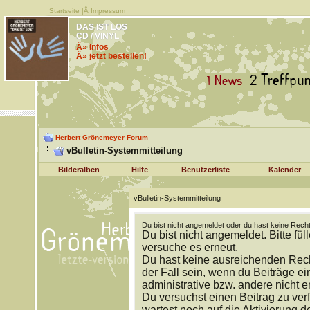
Startseite
|Â
Impressum
DAS IST LOS
CD / VINYL
Â» Infos
Â» jetzt bestellen!
Herbert Grönemeyer Forum
vBulletin-Systemmitteilung
Bilderalben
Hilfe
Benutzerliste
Kalender
vBulletin-Systemmitteilung
Du bist nicht angemeldet oder du hast keine Recht
Du bist nicht angemeldet. Bitte fül
versuche es erneut.
Du hast keine ausreichenden Rech
der Fall sein, wenn du Beiträge 
administrative bzw. andere nicht e
Du versuchst einen Beitrag zu ver
wartest noch auf die Aktivierung d