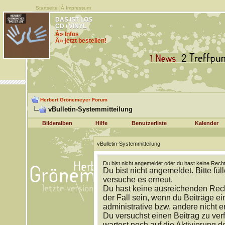
Startseite
|Â
Impressum
DAS IST LOS
CD / VINYL
Â» Infos
Â» jetzt bestellen!
Herbert Grönemeyer Forum
vBulletin-Systemmitteilung
Bilderalben
Hilfe
Benutzerliste
Kalender
vBulletin-Systemmitteilung
Du bist nicht angemeldet oder du hast keine Recht
Du bist nicht angemeldet. Bitte fül
versuche es erneut.
Du hast keine ausreichenden Rech
der Fall sein, wenn du Beiträge 
administrative bzw. andere nicht e
Du versuchst einen Beitrag zu ver
wartest noch auf die Aktivierung d