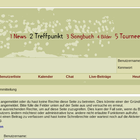
Benutzername
Kennwort
Benutzerliste
Kalender
Chat
Live-Beiträge
Heut
mmitteilung
t angemeldet oder du hast keine Rechte diese Seite zu betreten. Dies könnte einer der Gründ
t angemeldet. Bitte fülle die Felder unten auf der Seite aus und versuche es erneut.
e ausreichenden Rechte, um auf diese Seite zuzugreifen. Dies kann der Fall sein, wenn du B
tzers ändern möchtest oder administrative bzw. andere nicht erlaubte Funktionen aufrufst.
 einen Beitrag zu verfassen und hast keine Schreibrechte oder wartest noch auf die Aktivie
g.
en
Benutzername: