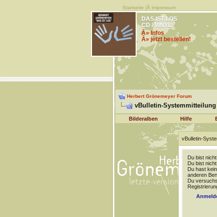
Startseite
|Â
Impressum
DAS IST LOS
CD / VINYL
Â» Infos
Â» jetzt bestellen!
Herbert Grönemeyer Forum
vBulletin-Systemmitteilung
Bilderalben
Hilfe
vBulletin-Syste
Du bist nich
Du bist nich
Du hast kein
anderen Benu
Du versuchst
Registrierun
Anmeld