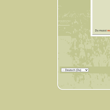
Du musst
re