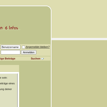
Angemeldet bleiben?
ige Beiträge
Suchen
e sein:
eiträge eines
rung deiner