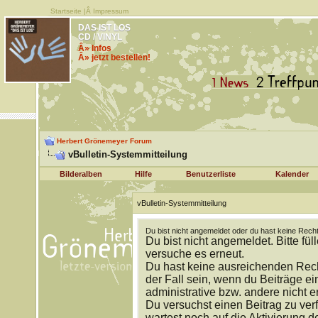
Startseite
|Â
Impressum
DAS IST LOS
CD / VINYL
Â» Infos
Â» jetzt bestellen!
Herbert Grönemeyer Forum
vBulletin-Systemmitteilung
Bilderalben
Hilfe
Benutzerliste
Kalender
vBulletin-Systemmitteilung
Du bist nicht angemeldet oder du hast keine Recht
Du bist nicht angemeldet. Bitte fül
versuche es erneut.
Du hast keine ausreichenden Rech
der Fall sein, wenn du Beiträge 
administrative bzw. andere nicht e
Du versuchst einen Beitrag zu ver
wartest noch auf die Aktivierung d