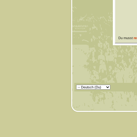
Du musst
re