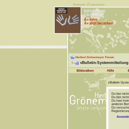
Startseite
|Â
Impressum
DAS IST LOS
CD / VINYL
Â» Infos
Â» jetzt bestellen!
Herbert Grönemeyer Forum
vBulletin-Systemmitteilung
Bilderalben
Hilfe
vBulletin-Syste
Du bist nich
Du bist nich
Du hast kein
anderen Benu
Du versuchst
Registrierun
Anmeld