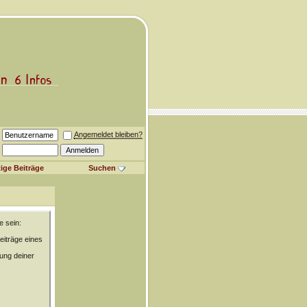
Angemeldet bleiben?
ige Beiträge
Suchen
e sein:
eiträge eines
rung deiner