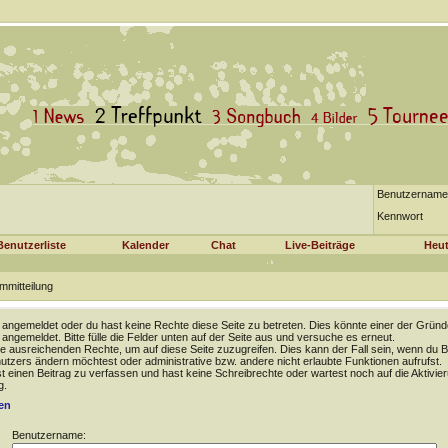
Benutzername
Kennwort
Benutzerliste
Kalender
Chat
Live-Beiträge
Heut
mmitteilung
t angemeldet oder du hast keine Rechte diese Seite zu betreten. Dies könnte einer der Gründ
t angemeldet. Bitte fülle die Felder unten auf der Seite aus und versuche es erneut.
e ausreichenden Rechte, um auf diese Seite zuzugreifen. Dies kann der Fall sein, wenn du B
tzers ändern möchtest oder administrative bzw. andere nicht erlaubte Funktionen aufrufst.
 einen Beitrag zu verfassen und hast keine Schreibrechte oder wartest noch auf die Aktivie
g.
en
Benutzername: