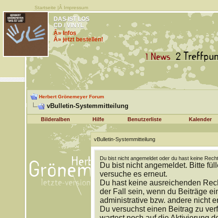
Startseite
|Â
Impressum
DAS IST LOS
CD / VINYL
Â» Infos
Â» jetzt bestellen!
Herbert Grönemeyer Forum
vBulletin-Systemmitteilung
Bilderalben
Hilfe
Benutzerliste
Kalender
vBulletin-Systemmitteilung
Du bist nicht angemeldet oder du hast keine Recht
Du bist nicht angemeldet. Bitte fül
versuche es erneut.
Du hast keine ausreichenden Rech
der Fall sein, wenn du Beiträge 
administrative bzw. andere nicht e
Du versuchst einen Beitrag zu ver
wartest noch auf die Aktivierung d