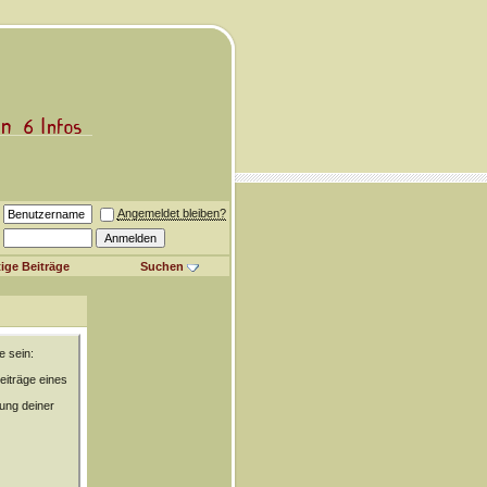
Angemeldet bleiben?
ige Beiträge
Suchen
e sein:
eiträge eines
rung deiner