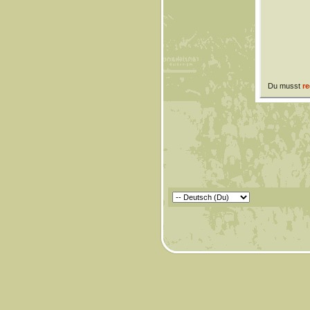
Du musst
re