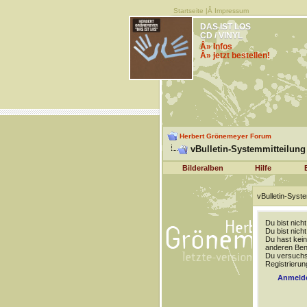
Startseite
|Â
Impressum
DAS IST LOS
CD / VINYL
Â» Infos
Â» jetzt bestellen!
Herbert Grönemeyer Forum
vBulletin-Systemmitteilung
Bilderalben
Hilfe
vBulletin-Syste
Du bist nich
Du bist nich
Du hast kein
anderen Benu
Du versuchst
Registrierun
Anmeld