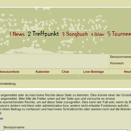
Benutzername
Kennwort
Benutzerliste
Kalender
Chat
Live-Beiträge
Heut
mmitteilung
t angemeldet oder du hast keine Rechte diese Seite zu betreten. Dies könnte einer der Gründ
t angemeldet. Bitte fülle die Felder unten auf der Seite aus und versuche es erneut.
e ausreichenden Rechte, um auf diese Seite zuzugreifen. Dies kann der Fall sein, wenn du B
tzers ändern möchtest oder administrative bzw. andere nicht erlaubte Funktionen aufrufst.
 einen Beitrag zu verfassen und hast keine Schreibrechte oder wartest noch auf die Aktivie
g.
en
Benutzername: