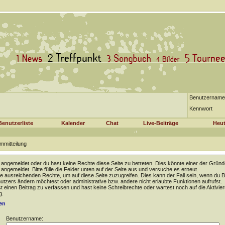
Benutzername
Kennwort
Benutzerliste
Kalender
Chat
Live-Beiträge
Heut
mmitteilung
t angemeldet oder du hast keine Rechte diese Seite zu betreten. Dies könnte einer der Gründ
t angemeldet. Bitte fülle die Felder unten auf der Seite aus und versuche es erneut.
e ausreichenden Rechte, um auf diese Seite zuzugreifen. Dies kann der Fall sein, wenn du B
tzers ändern möchtest oder administrative bzw. andere nicht erlaubte Funktionen aufrufst.
 einen Beitrag zu verfassen und hast keine Schreibrechte oder wartest noch auf die Aktivie
g.
en
Benutzername: