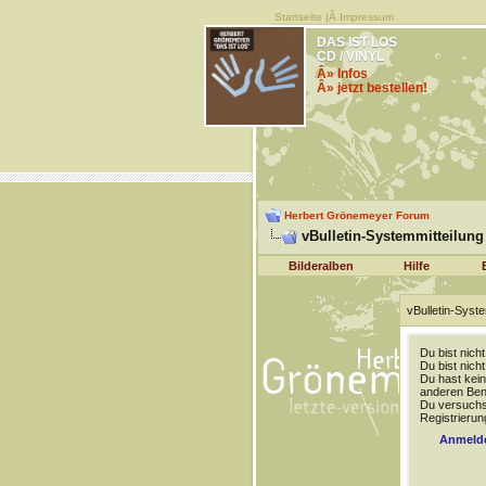
Startseite
|Â
Impressum
DAS IST LOS
CD / VINYL
Â» Infos
Â» jetzt bestellen!
Herbert Grönemeyer Forum
vBulletin-Systemmitteilung
Bilderalben
Hilfe
vBulletin-Syste
Du bist nich
Du bist nich
Du hast kein
anderen Benu
Du versuchst
Registrierun
Anmeld