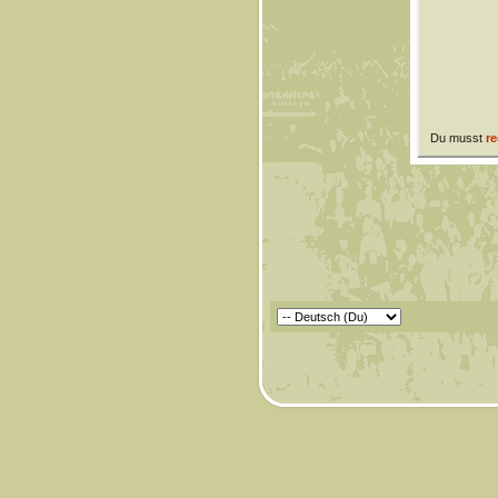
Du musst
re