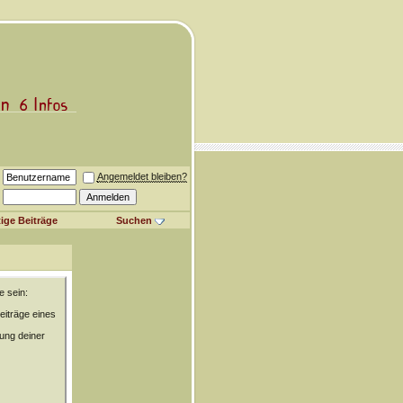
Angemeldet bleiben?
ige Beiträge
Suchen
e sein:
eiträge eines
rung deiner