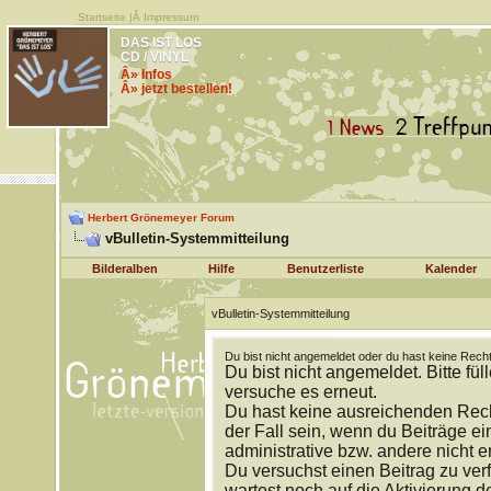
Startseite
|Â
Impressum
DAS IST LOS
CD / VINYL
Â» Infos
Â» jetzt bestellen!
Herbert Grönemeyer Forum
vBulletin-Systemmitteilung
Bilderalben
Hilfe
Benutzerliste
Kalender
vBulletin-Systemmitteilung
Du bist nicht angemeldet oder du hast keine Recht
Du bist nicht angemeldet. Bitte fül
versuche es erneut.
Du hast keine ausreichenden Rech
der Fall sein, wenn du Beiträge 
administrative bzw. andere nicht e
Du versuchst einen Beitrag zu ver
wartest noch auf die Aktivierung d