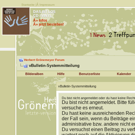
Startseite
|Â
Impressum
DAS IST LOS
CD / VINYL
Â» Infos
Â» jetzt bestellen!
Herbert Grönemeyer Forum
vBulletin-Systemmitteilung
Bilderalben
Hilfe
Benutzerliste
Kalender
vBulletin-Systemmitteilung
Du bist nicht angemeldet oder du hast keine Recht
Du bist nicht angemeldet. Bitte fül
versuche es erneut.
Du hast keine ausreichenden Rech
der Fall sein, wenn du Beiträge 
administrative bzw. andere nicht e
Du versuchst einen Beitrag zu ver
wartest noch auf die Aktivierung d