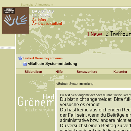
Startseite
|Â
Impressum
DAS IST LOS
CD / VINYL
Â» Infos
Â» jetzt bestellen!
Herbert Grönemeyer Forum
vBulletin-Systemmitteilung
Bilderalben
Hilfe
Benutzerliste
Kalender
vBulletin-Systemmitteilung
Du bist nicht angemeldet oder du hast keine Recht
Du bist nicht angemeldet. Bitte fül
versuche es erneut.
Du hast keine ausreichenden Rech
der Fall sein, wenn du Beiträge 
administrative bzw. andere nicht e
Du versuchst einen Beitrag zu ver
wartest noch auf die Aktivierung d