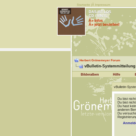
Startseite
|Â
Impressum
DAS IST LOS
CD / VINYL
Â» Infos
Â» jetzt bestellen!
Herbert Grönemeyer Forum
vBulletin-Systemmitteilung
Bilderalben
Hilfe
vBulletin-Syste
Du bist nich
Du bist nich
Du hast kein
anderen Benu
Du versuchst
Registrierun
Anmeld