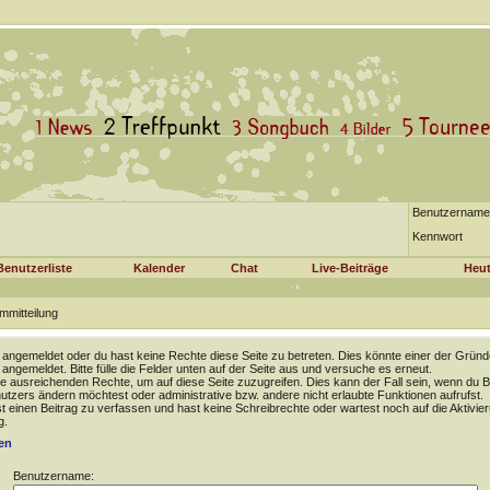
Benutzername
Kennwort
Benutzerliste
Kalender
Chat
Live-Beiträge
Heut
mmitteilung
t angemeldet oder du hast keine Rechte diese Seite zu betreten. Dies könnte einer der Gründ
t angemeldet. Bitte fülle die Felder unten auf der Seite aus und versuche es erneut.
e ausreichenden Rechte, um auf diese Seite zuzugreifen. Dies kann der Fall sein, wenn du B
tzers ändern möchtest oder administrative bzw. andere nicht erlaubte Funktionen aufrufst.
 einen Beitrag zu verfassen und hast keine Schreibrechte oder wartest noch auf die Aktivie
g.
en
Benutzername: