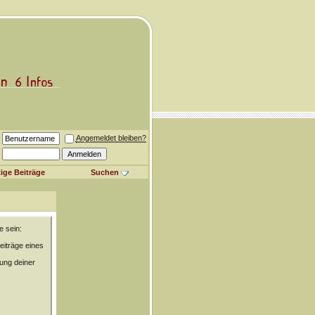
Angemeldet bleiben?
ige Beiträge
Suchen
e sein:
eiträge eines
rung deiner