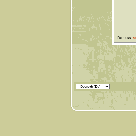
Du musst
re