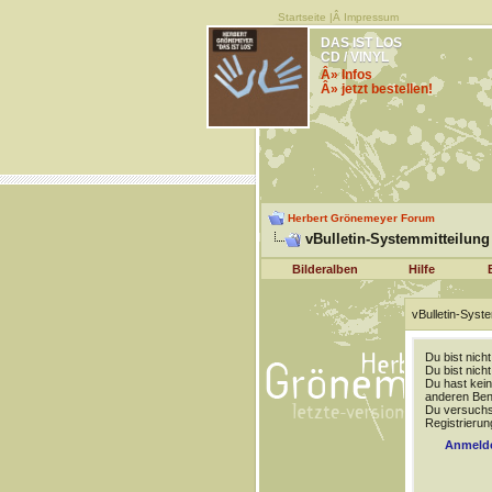
Startseite
|Â
Impressum
DAS IST LOS
CD / VINYL
Â» Infos
Â» jetzt bestellen!
Herbert Grönemeyer Forum
vBulletin-Systemmitteilung
Bilderalben
Hilfe
vBulletin-Syste
Du bist nich
Du bist nich
Du hast kein
anderen Benu
Du versuchst
Registrierun
Anmeld