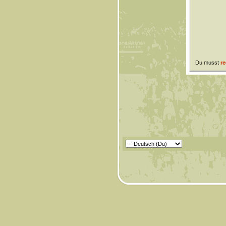
Du musst
re