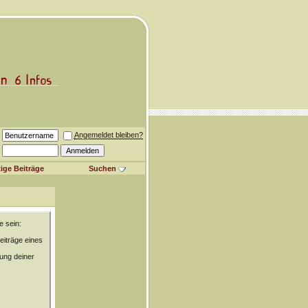
Angemeldet bleiben?
ige Beiträge
Suchen
e sein:
eiträge eines
rung deiner