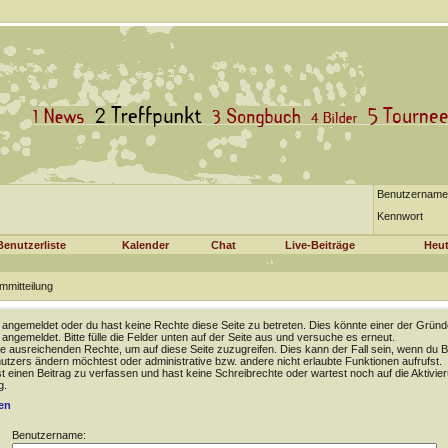
Benutzername
Kennwort
Benutzerliste
Kalender
Chat
Live-Beiträge
Heut
mmitteilung
t angemeldet oder du hast keine Rechte diese Seite zu betreten. Dies könnte einer der Gründ
t angemeldet. Bitte fülle die Felder unten auf der Seite aus und versuche es erneut.
e ausreichenden Rechte, um auf diese Seite zuzugreifen. Dies kann der Fall sein, wenn du B
tzers ändern möchtest oder administrative bzw. andere nicht erlaubte Funktionen aufrufst.
 einen Beitrag zu verfassen und hast keine Schreibrechte oder wartest noch auf die Aktivie
g.
en
Benutzername: