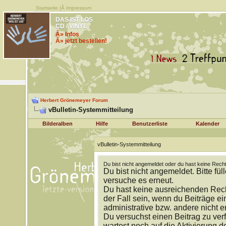
Startseite
|Â
Impressum
DAS IST LOS
CD / VINYL
Â» Infos
Â» jetzt bestellen!
Herbert Grönemeyer Forum
vBulletin-Systemmitteilung
Bilderalben
Hilfe
Benutzerliste
Kalender
vBulletin-Systemmitteilung
Du bist nicht angemeldet oder du hast keine Recht
Du bist nicht angemeldet. Bitte fül
versuche es erneut.
Du hast keine ausreichenden Rech
der Fall sein, wenn du Beiträge 
administrative bzw. andere nicht e
Du versuchst einen Beitrag zu ver
wartest noch auf die Aktivierung d