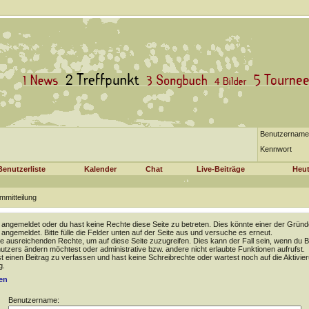
Benutzername
Kennwort
Benutzerliste
Kalender
Chat
Live-Beiträge
Heut
mmitteilung
t angemeldet oder du hast keine Rechte diese Seite zu betreten. Dies könnte einer der Gründ
t angemeldet. Bitte fülle die Felder unten auf der Seite aus und versuche es erneut.
e ausreichenden Rechte, um auf diese Seite zuzugreifen. Dies kann der Fall sein, wenn du B
tzers ändern möchtest oder administrative bzw. andere nicht erlaubte Funktionen aufrufst.
 einen Beitrag zu verfassen und hast keine Schreibrechte oder wartest noch auf die Aktivie
g.
en
Benutzername: