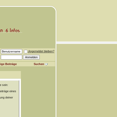
Angemeldet bleiben?
ige Beiträge
Suchen
e sein:
eiträge eines
rung deiner