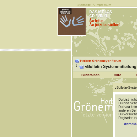
Startseite
|Â
Impressum
DAS IST LOS
CD / VINYL
Â» Infos
Â» jetzt bestellen!
Herbert Grönemeyer Forum
vBulletin-Systemmitteilung
Bilderalben
Hilfe
vBulletin-Syste
Du bist nich
Du bist nich
Du hast kein
anderen Benu
Du versuchst
Registrierun
Anmeld