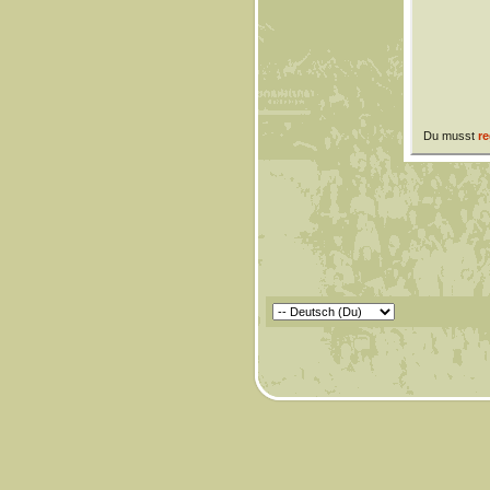
Du musst
re