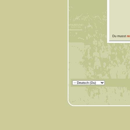
Du musst
re