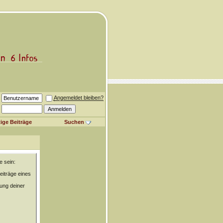
Angemeldet bleiben?
ige Beiträge
Suchen
e sein:
eiträge eines
rung deiner