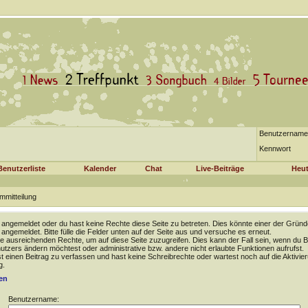
Benutzername
Kennwort
Benutzerliste
Kalender
Chat
Live-Beiträge
Heut
mmitteilung
t angemeldet oder du hast keine Rechte diese Seite zu betreten. Dies könnte einer der Gründ
t angemeldet. Bitte fülle die Felder unten auf der Seite aus und versuche es erneut.
e ausreichenden Rechte, um auf diese Seite zuzugreifen. Dies kann der Fall sein, wenn du B
tzers ändern möchtest oder administrative bzw. andere nicht erlaubte Funktionen aufrufst.
 einen Beitrag zu verfassen und hast keine Schreibrechte oder wartest noch auf die Aktivie
g.
en
Benutzername: