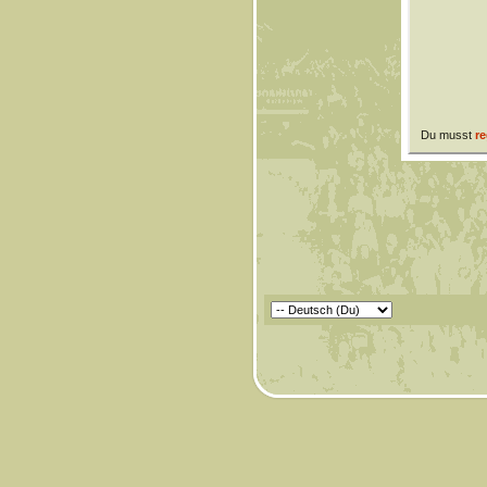
Du musst
re