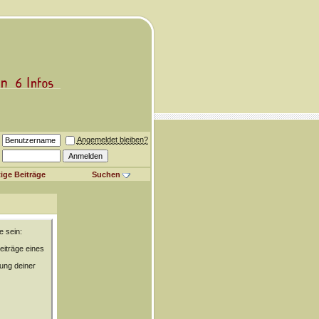
Angemeldet bleiben?
ige Beiträge
Suchen
e sein:
eiträge eines
rung deiner