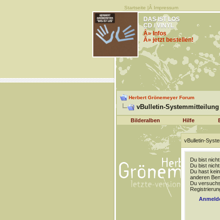
Startseite
|Â
Impressum
DAS IST LOS
CD / VINYL
Â» Infos
Â» jetzt bestellen!
Herbert Grönemeyer Forum
vBulletin-Systemmitteilung
Bilderalben
Hilfe
vBulletin-Syste
Du bist nich
Du bist nich
Du hast kein
anderen Benu
Du versuchst
Registrierun
Anmeld