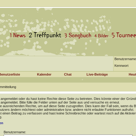
Benutzername
Kennwort
Benutzerliste
Kalender
Chat
Live-Beiträge
Heut
mmitteilung
t angemeldet oder du hast keine Rechte diese Seite zu betreten. Dies könnte einer der Gründ
t angemeldet. Bitte fülle die Felder unten auf der Seite aus und versuche es erneut.
e ausreichenden Rechte, um auf diese Seite zuzugreifen. Dies kann der Fall sein, wenn du B
tzers ändern möchtest oder administrative bzw. andere nicht erlaubte Funktionen aufrufst.
 einen Beitrag zu verfassen und hast keine Schreibrechte oder wartest noch auf die Aktivie
g.
en
Benutzername: