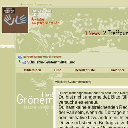
Startseite
|Â
Impressum
DAS IST LOS
CD / VINYL
Â» Infos
Â» jetzt bestellen!
Herbert Grönemeyer Forum
vBulletin-Systemmitteilung
Bilderalben
Hilfe
Benutzerliste
Kalender
vBulletin-Systemmitteilung
Du bist nicht angemeldet oder du hast keine Recht
Du bist nicht angemeldet. Bitte fül
versuche es erneut.
Du hast keine ausreichenden Rech
der Fall sein, wenn du Beiträge 
administrative bzw. andere nicht e
Du versuchst einen Beitrag zu ver
wartest noch auf die Aktivierung d