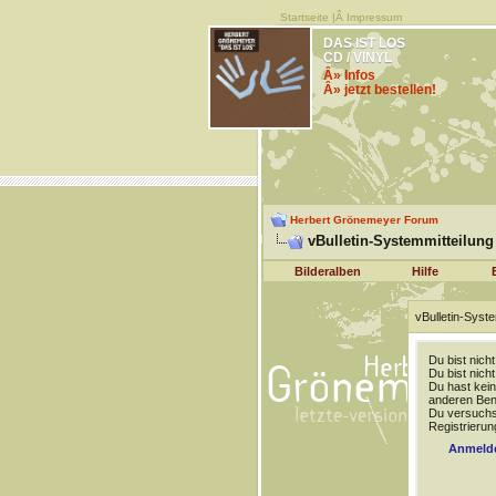
Startseite
|Â
Impressum
DAS IST LOS
CD / VINYL
Â» Infos
Â» jetzt bestellen!
Herbert Grönemeyer Forum
vBulletin-Systemmitteilung
Bilderalben
Hilfe
vBulletin-Syste
Du bist nich
Du bist nich
Du hast kein
anderen Benu
Du versuchst
Registrierun
Anmeld