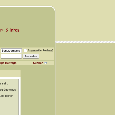
Angemeldet bleiben?
ige Beiträge
Suchen
e sein:
eiträge eines
rung deiner