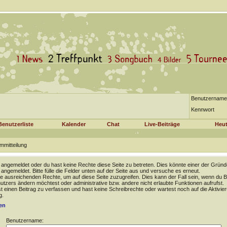
Benutzername
Kennwort
Benutzerliste
Kalender
Chat
Live-Beiträge
Heut
mmitteilung
t angemeldet oder du hast keine Rechte diese Seite zu betreten. Dies könnte einer der Gründ
t angemeldet. Bitte fülle die Felder unten auf der Seite aus und versuche es erneut.
e ausreichenden Rechte, um auf diese Seite zuzugreifen. Dies kann der Fall sein, wenn du B
tzers ändern möchtest oder administrative bzw. andere nicht erlaubte Funktionen aufrufst.
 einen Beitrag zu verfassen und hast keine Schreibrechte oder wartest noch auf die Aktivie
g.
en
Benutzername: