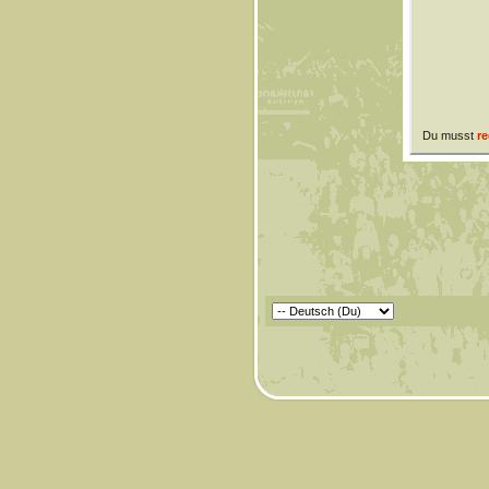
Du musst
re