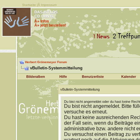
Startseite
|Â
Impressum
DAS IST LOS
CD / VINYL
Â» Infos
Â» jetzt bestellen!
Herbert Grönemeyer Forum
vBulletin-Systemmitteilung
Bilderalben
Hilfe
Benutzerliste
Kalender
vBulletin-Systemmitteilung
Du bist nicht angemeldet oder du hast keine Recht
Du bist nicht angemeldet. Bitte fül
versuche es erneut.
Du hast keine ausreichenden Rech
der Fall sein, wenn du Beiträge 
administrative bzw. andere nicht e
Du versuchst einen Beitrag zu ver
wartest noch auf die Aktivierung d