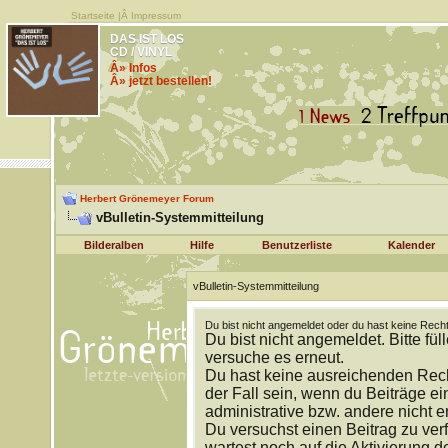
Startseite
|Â
Impressum
DAS IST LOS
CD / VINYL
Â» Infos
Â» jetzt bestellen!
Herbert Grönemeyer Forum
vBulletin-Systemmitteilung
Bilderalben
Hilfe
Benutzerliste
Kalender
vBulletin-Systemmitteilung
Du bist nicht angemeldet oder du hast keine Recht
Du bist nicht angemeldet. Bitte fül
versuche es erneut.
Du hast keine ausreichenden Rech
der Fall sein, wenn du Beiträge 
administrative bzw. andere nicht e
Du versuchst einen Beitrag zu ver
wartest noch auf die Aktivierung d