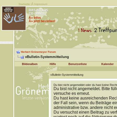
Startseite
|Â
Impressum
DAS IST LOS
CD / VINYL
Â» Infos
Â» jetzt bestellen!
Herbert Grönemeyer Forum
vBulletin-Systemmitteilung
Bilderalben
Hilfe
Benutzerliste
Kalender
vBulletin-Systemmitteilung
Du bist nicht angemeldet oder du hast keine Recht
Du bist nicht angemeldet. Bitte fül
versuche es erneut.
Du hast keine ausreichenden Rech
der Fall sein, wenn du Beiträge 
administrative bzw. andere nicht e
Du versuchst einen Beitrag zu ver
wartest noch auf die Aktivierung d